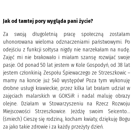
Jak od tamtej pory wygląda pani życie?
Za swoją długoletnią pracę społeczną zostałam
uhonorowana wieloma odznaczeniami państwowymi. Po
odejściu z funkcji sołtysa nigdy nie narzekałam na nudę.
Zajęć mi nie brakowało i miałam szansę rozwijać swoje
pasje. Od ponad 50 lat jestem w Kole Gospodyń, od 38 lat
jestem członkinią Zespołu Śpiewaczego ze Strzeszkowic –
mamy na koncie już 540 występów! Poza tym wykonuję
drobne usługi krawieckie, przez kilka lat brałam udział w
zajęciach malarskich w GOKSiR i nadal maluję obrazy
olejne. Działam w Stowarzyszeniu na Rzecz Rozwoju
Miejscowości Strzeszkowice. Jeżdżę swoim Seicento…
(śmiech) Cieszę się rodziną, kocham kwiaty, dziękuję Bogu
za jako takie zdrowie i za każdy przeżyty dzień.