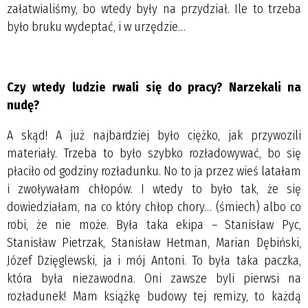
załatwialiśmy, bo wtedy były na przydział. Ile to trzeba
było bruku wydeptać, i w urzędzie…
Czy wtedy ludzie rwali się do pracy? Narzekali na
nudę?
A skąd! A już najbardziej było ciężko, jak przywozili
materiały. Trzeba to było szybko rozładowywać, bo się
płaciło od godziny rozładunku. No to ja przez wieś latałam
i zwoływałam chłopów. I wtedy to było tak, że się
dowiedziałam, na co który chłop chory… (śmiech) albo co
robi, że nie może. Była taka ekipa – Stanisław Pyc,
Stanisław Pietrzak, Stanisław Hetman, Marian Dębiński,
Józef Dzięglewski, ja i mój Antoni. To była taka paczka,
która była niezawodna. Oni zawsze byli pierwsi na
rozładunek! Mam książkę budowy tej remizy, to każdą