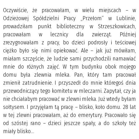
Oczywiście, że pracowałam, w wielu miejscach – w
Odzieżowej Spółdzielni Pracy „Przełom” w Lublinie,
prowadziłam punkt biblioteczny w Strzeszkowicach,
pracowałam w lecznicy dla zwierząt. Później
zrezygnowałam z pracy, bo dzieci podrosły i teściowej
ciężko było się nimi opiekować. Ale – jak już mówiłam,
miałam szczęście, że ludzie sami przychodzili namawiać
mnie do różnych zajęć. W tym budynku obok mojego
domu była zlewnia mleka. Pan, który tam pracował
zmienił zatrudnienie. I przyszedł do mnie któregoś dnia
przewodniczący tego komitetu w mleczarni. Zapytał, czy ja
nie chciałabym pracować w zlewni mleka. Już wtedy byłam
sołtysem. I przyjęłam tą pracę – blisko, koło domu. 28 lat
w tej zlewni pracowałam, aż do emerytury. Pracowało się
od szóstej rano – dzieci jeszcze spały, a do szkoły też
miały blisko…