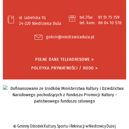
tel./fax
81 51 75 159
ul. Lubelska 10,
tel. kom.
66 04 10 578
24-220 Niedrzwica Duża
goksir@niedrzwicaduza.pl
PEŁNE DANE TELEADRESOWE »
POLITYKA PRYWATNOŚCI / RODO »
©
Gminny Ośrodek Kultury, Sportu i Rekreacji w Niedrzwicy Dużej