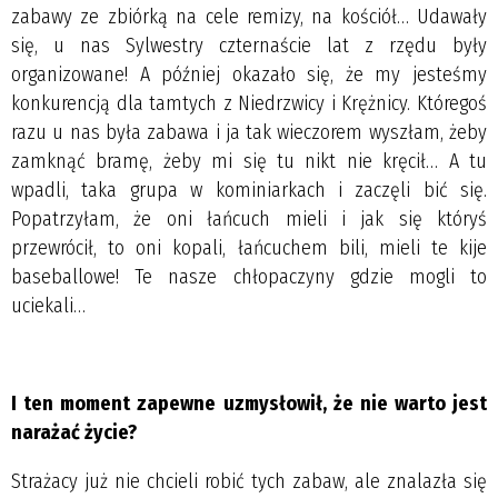
zabawy ze zbiórką na cele remizy, na kościół… Udawały
się, u nas Sylwestry czternaście lat z rzędu były
organizowane! A później okazało się, że my jesteśmy
konkurencją dla tamtych z Niedrzwicy i Krężnicy. Któregoś
razu u nas była zabawa i ja tak wieczorem wyszłam, żeby
zamknąć bramę, żeby mi się tu nikt nie kręcił… A tu
wpadli, taka grupa w kominiarkach i zaczęli bić się.
Popatrzyłam, że oni łańcuch mieli i jak się któryś
przewrócił, to oni kopali, łańcuchem bili, mieli te kije
baseballowe! Te nasze chłopaczyny gdzie mogli to
uciekali…
I ten moment zapewne uzmysłowił, że nie warto jest
narażać życie?
Strażacy już nie chcieli robić tych zabaw, ale znalazła się