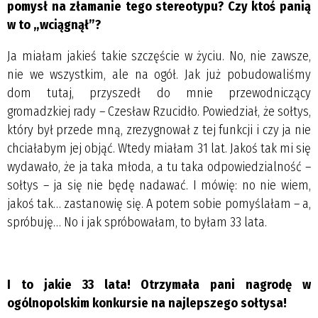
pomysł na złamanie tego stereotypu? Czy ktoś panią
w to „wciągnął”?
Ja miałam jakieś takie szczęście w życiu. No, nie zawsze,
nie we wszystkim, ale na ogół. Jak już pobudowaliśmy
dom tutaj, przyszedł do mnie przewodniczący
gromadzkiej rady – Czesław Rzucidło. Powiedział, że sołtys,
który był przede mną, zrezygnował z tej funkcji i czy ja nie
chciałabym jej objąć. Wtedy miałam 31 lat. Jakoś tak mi się
wydawało, że ja taka młoda, a tu taka odpowiedzialność –
sołtys – ja się nie będę nadawać. I mówię: no nie wiem,
jakoś tak… zastanowię się. A potem sobie pomyślałam – a,
spróbuję… No i jak spróbowałam, to byłam 33 lata.
I to jakie 33 lata! Otrzymała pani nagrodę w
ogólnopolskim konkursie na najlepszego sołtysa!