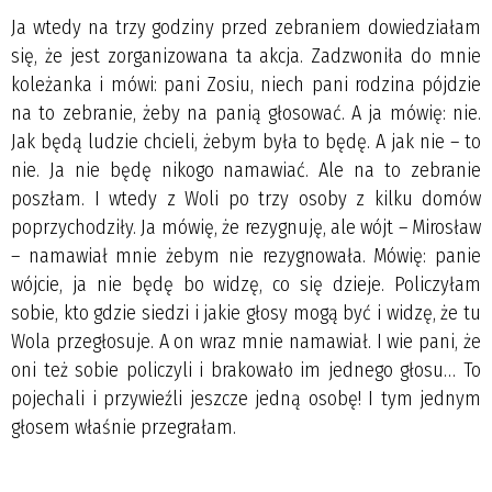
Ja wtedy na trzy godziny przed zebraniem dowiedziałam
się, że jest zorganizowana ta akcja. Zadzwoniła do mnie
koleżanka i mówi: pani Zosiu, niech pani rodzina pójdzie
na to zebranie, żeby na panią głosować. A ja mówię: nie.
Jak będą ludzie chcieli, żebym była to będę. A jak nie – to
nie. Ja nie będę nikogo namawiać. Ale na to zebranie
poszłam. I wtedy z Woli po trzy osoby z kilku domów
poprzychodziły. Ja mówię, że rezygnuję, ale wójt – Mirosław
– namawiał mnie żebym nie rezygnowała. Mówię: panie
wójcie, ja nie będę bo widzę, co się dzieje. Policzyłam
sobie, kto gdzie siedzi i jakie głosy mogą być i widzę, że tu
Wola przegłosuje. A on wraz mnie namawiał. I wie pani, że
oni też sobie policzyli i brakowało im jednego głosu… To
pojechali i przywieźli jeszcze jedną osobę! I tym jednym
głosem właśnie przegrałam.