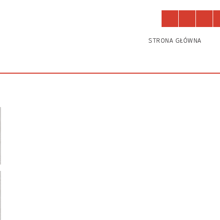
Działają u nas
Zajęcia
STRONA GŁÓWNA