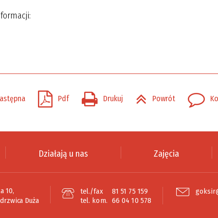
formacji:
astępna
Pdf
Drukuj
Powrót
Ko
Działają u nas
Zajęcia
a 10,
tel./fax
81 51 75 159
goksir
edrzwica Duża
tel. kom.
66 04 10 578