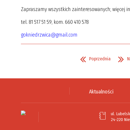
Zapraszamy wszystkich zainteresowanych; więcej in
tel. 81 517 51 59, kom. 660 410 578
gokniedrzwica@gmail.com
Poprzednia
N
Aktualności
ul. Lubelsk
24-220 Ni