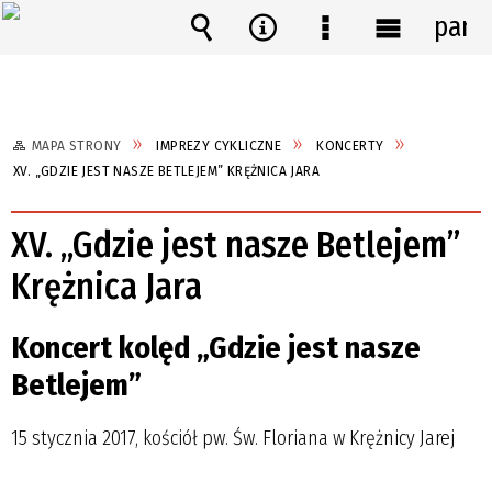
pane
Wyszukiwarka
Narzędzia
Menu
Menu
szczegółowe
główne
MAPA STRONY
IMPREZY CYKLICZNE
KONCERTY
XV. „GDZIE JEST NASZE BETLEJEM” KRĘŻNICA JARA
XV. „Gdzie jest nasze Betlejem”
Krężnica Jara
Koncert kolęd „Gdzie jest nasze
Betlejem”
15 stycznia 2017, kościół pw. Św. Floriana w Krężnicy Jarej