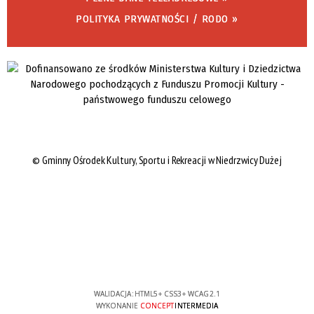
POLITYKA PRYWATNOŚCI / RODO »
©
Gminny Ośrodek Kultury, Sportu i Rekreacji w Niedrzwicy Dużej
WALIDACJA:
HTML5
+
CSS3
+
WCAG 2.1
WYKONANIE
CONCEPT
INTERMEDIA