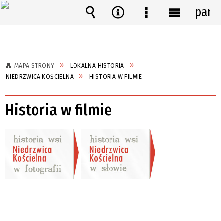
pane
Wyszukiwarka
Narzędzia
Menu
Menu
szczegółowe
główne
MAPA STRONY
LOKALNA HISTORIA
NIEDRZWICA KOŚCIELNA
HISTORIA W FILMIE
Historia w filmie