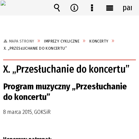
pane
Wyszukiwarka
Narzędzia
Menu
Menu
szczegółowe
główne
MAPA STRONY
IMPREZY CYKLICZNE
KONCERTY
X. „PRZESŁUCHANIE DO KONCERTU”
X. „Przesłuchanie do koncertu”
Program muzyczny „Przesłuchanie
do koncertu”
8 marca 2015, GOKSiR