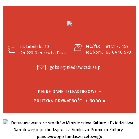
tel./fax
81 51 75 159
ul. Lubelska 10,
tel. kom.
66 04 10 578
24-220 Niedrzwica Duża
goksir@niedrzwicaduza.pl
PEŁNE DANE TELEADRESOWE »
POLITYKA PRYWATNOŚCI / RODO »