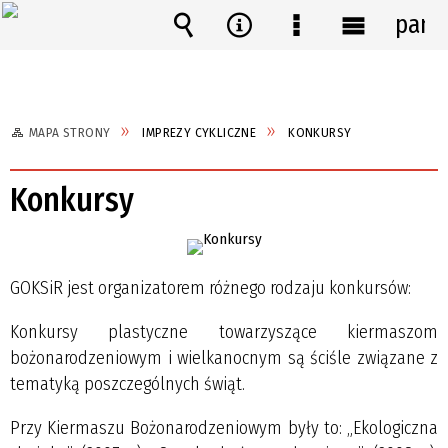
pane
Wyszukiwarka
Narzędzia
Menu
Menu
szczegółowe
główne
MAPA STRONY
IMPREZY CYKLICZNE
KONKURSY
Konkursy
GOKSiR jest organizatorem różnego rodzaju konkursów:
Konkursy plastyczne towarzyszące kiermaszom
bożonarodzeniowym i wielkanocnym są ściśle związane z
tematyką poszczególnych świąt.
Przy Kiermaszu Bożonarodzeniowym były to: „Ekologiczna