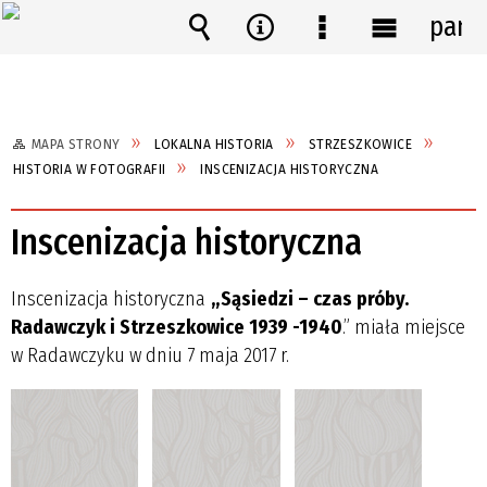
pane
Wyszukiwarka
Narzędzia
Menu
Menu
szczegółowe
główne
MAPA STRONY
LOKALNA HISTORIA
STRZESZKOWICE
HISTORIA W FOTOGRAFII
INSCENIZACJA HISTORYCZNA
Inscenizacja historyczna
Inscenizacja historyczna
„Sąsiedzi – czas próby.
Radawczyk i Strzeszkowice 1939 -1940
.” miała miejsce
w Radawczyku w dniu 7 maja 2017 r.