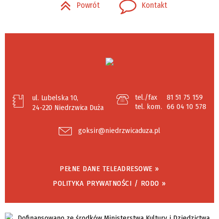
Powrót
Kontakt
tel./fax
81 51 75 159
ul. Lubelska 10,
tel. kom.
66 04 10 578
24-220 Niedrzwica Duża
goksir@niedrzwicaduza.pl
PEŁNE DANE TELEADRESOWE »
POLITYKA PRYWATNOŚCI / RODO »