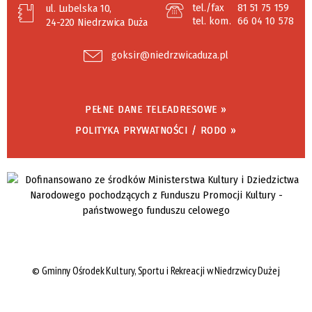
tel./fax
81 51 75 159
ul. Lubelska 10,
tel. kom.
66 04 10 578
24-220 Niedrzwica Duża
goksir@niedrzwicaduza.pl
PEŁNE DANE TELEADRESOWE »
POLITYKA PRYWATNOŚCI / RODO »
©
Gminny Ośrodek Kultury, Sportu i Rekreacji w Niedrzwicy Dużej