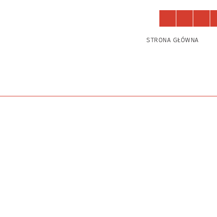
Działają u nas
Zajęcia
STRONA GŁÓWNA