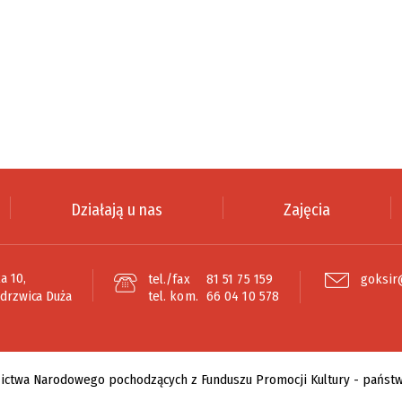
Działają u nas
Zajęcia
a 10,
tel./fax
81 51 75 159
goksir
edrzwica Duża
tel. kom.
66 04 10 578