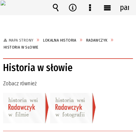
pane
Wyszukiwarka
Narzędzia
Menu
Menu
szczegółowe
główne
MAPA STRONY
LOKALNA HISTORIA
RADAWCZYK
HISTORIA W SŁOWIE
Historia w słowie
Zobacz również