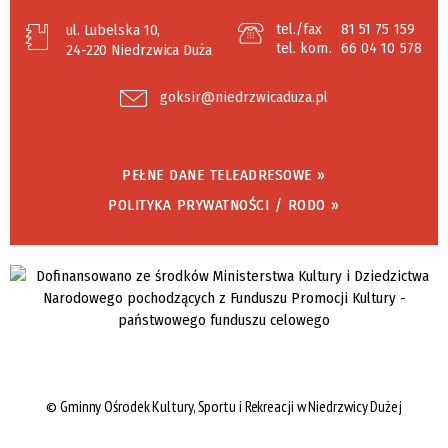
tel./fax
81 51 75 159
ul. Lubelska 10,
tel. kom.
66 04 10 578
24-220 Niedrzwica Duża
goksir@niedrzwicaduza.pl
PEŁNE DANE TELEADRESOWE »
POLITYKA PRYWATNOŚCI / RODO »
©
Gminny Ośrodek Kultury, Sportu i Rekreacji w Niedrzwicy Dużej