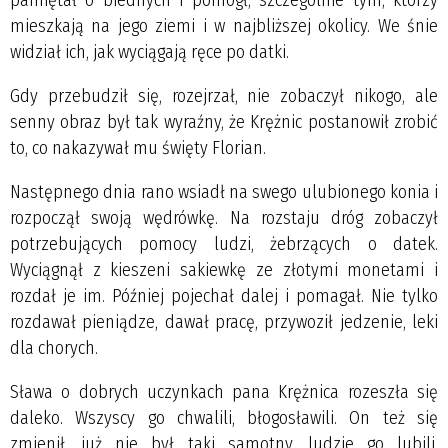
pamiętał o biednych i pomógł, szczególnie tym, którzy
mieszkają na jego ziemi i w najbliższej okolicy. We śnie
widział ich, jak wyciągają ręce po datki.
Gdy przebudził się, rozejrzał, nie zobaczył nikogo, ale
senny obraz był tak wyraźny, że Krężnic postanowił zrobić
to, co nakazywał mu święty Florian.
Następnego dnia rano wsiadł na swego ulubionego konia i
rozpoczął swoją wędrówkę. Na rozstaju dróg zobaczył
potrzebujących pomocy ludzi, żebrzących o datek.
Wyciągnął z kieszeni sakiewkę ze złotymi monetami i
rozdał je im. Później pojechał dalej i pomagał. Nie tylko
rozdawał pieniądze, dawał pracę, przywoził jedzenie, leki
dla chorych.
Sława o dobrych uczynkach pana Krężnica rozeszła się
daleko. Wszyscy go chwalili, błogosławili. On też się
zmienił, już nie był taki samotny, ludzie go lubili,