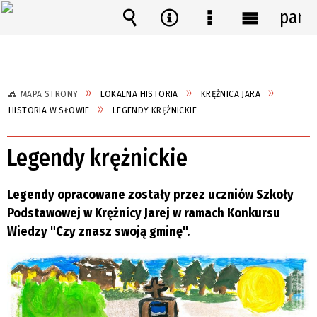
pane
Wyszukiwarka
Narzędzia
Menu
Menu
szczegółowe
główne
MAPA STRONY
LOKALNA HISTORIA
KRĘŻNICA JARA
HISTORIA W SŁOWIE
LEGENDY KRĘŻNICKIE
Legendy krężnickie
Legendy opracowane zostały przez uczniów Szkoły
Podstawowej w Krężnicy Jarej w ramach Konkursu
Wiedzy "Czy znasz swoją gminę".