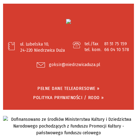
tel./fax
81 51 75 159
ul. Lubelska 10,
tel. kom.
66 04 10 578
24-220 Niedrzwica Duża
goksir@niedrzwicaduza.pl
PEŁNE DANE TELEADRESOWE »
POLITYKA PRYWATNOŚCI / RODO »