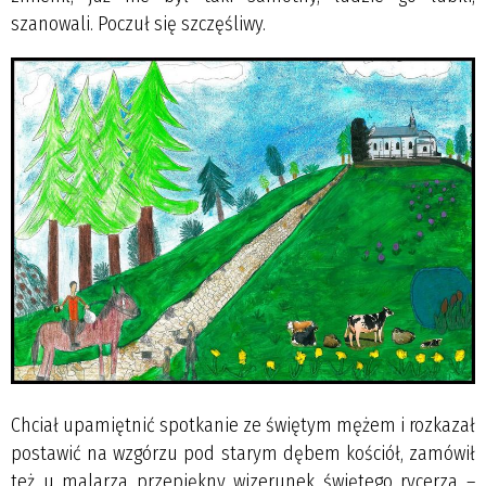
szanowali. Poczuł się szczęśliwy.
Chciał upamiętnić spotkanie ze świętym mężem i rozkazał
postawić na wzgórzu pod starym dębem kościół, zamówił
też u malarza przepiękny wizerunek świętego rycerza –