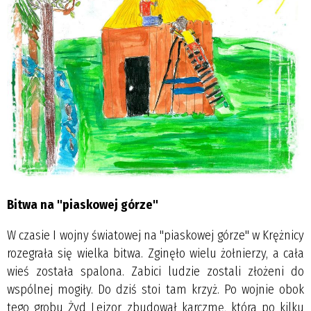
Bitwa na "piaskowej górze"
W czasie I wojny światowej na "piaskowej górze" w Krężnicy
rozegrała się wielka bitwa. Zginęło wielu żołnierzy, a cała
wieś została spalona. Zabici ludzie zostali złożeni do
wspólnej mogiły. Do dziś stoi tam krzyż. Po wojnie obok
tego grobu Żyd Lejzor zbudował karczmę, która po kilku