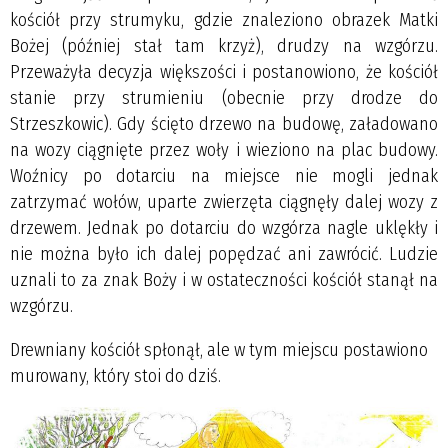
kościół przy strumyku, gdzie znaleziono obrazek Matki
Bożej (później stał tam krzyż), drudzy na wzgórzu.
Przeważyła decyzja większości i postanowiono, że kościół
stanie przy strumieniu (obecnie przy drodze do
Strzeszkowic). Gdy ścięto drzewo na budowę, załadowano
na wozy ciągnięte przez woły i wieziono na plac budowy.
Woźnicy po dotarciu na miejsce nie mogli jednak
zatrzymać wołów, uparte zwierzęta ciągnęły dalej wozy z
drzewem. Jednak po dotarciu do wzgórza nagle uklękły i
nie można było ich dalej popędzać ani zawrócić. Ludzie
uznali to za znak Boży i w ostateczności kościół stanął na
wzgórzu.
Drewniany kościół spłonął, ale w tym miejscu postawiono
murowany, który stoi do dziś.