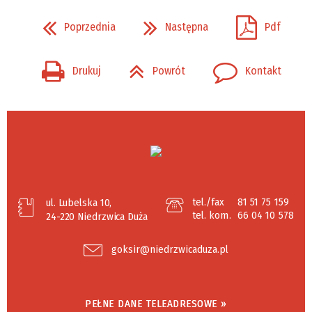
Poprzednia
Następna
Pdf
Drukuj
Powrót
Kontakt
tel./fax
81 51 75 159
ul. Lubelska 10,
tel. kom.
66 04 10 578
24-220 Niedrzwica Duża
goksir@niedrzwicaduza.pl
PEŁNE DANE TELEADRESOWE »