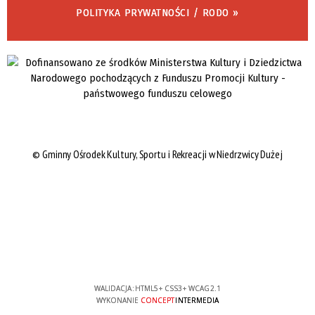
POLITYKA PRYWATNOŚCI / RODO »
©
Gminny Ośrodek Kultury, Sportu i Rekreacji w Niedrzwicy Dużej
WALIDACJA:
HTML5
+
CSS3
+
WCAG 2.1
WYKONANIE
CONCEPT
INTERMEDIA