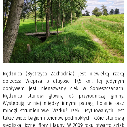
Nędznica (Bystrzyca Zachodnia) jest niewielką rzeką
dorzecza Wieprza o długości 17,5 km. Jej jedynym
dopływem jest nienazwany ciek w Sobieszczanach.
Nędznica stanowi główną oś przyrodniczą gminy.
Występują w niej między innymi pstrągi, lipienie oraz
minogi strumieniowe. Wzdłuż rzeki usytuowanych jest
także wiele bagien i terenów podmokłych, które stanowią
siedliska licznej flory i fauny. W 2009 roku otwarto szlak