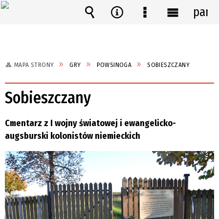
pane
Wyszukiwarka
Narzędzia
Menu
Menu
szczegółowe
główne
MAPA STRONY
GRY
POWSINOGA
SOBIESZCZANY
Sobieszczany
Cmentarz z I wojny światowej i ewangelicko-
augsburski kolonistów niemieckich