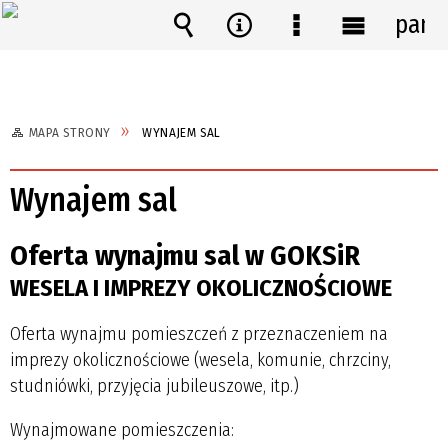
pane
Wyszukiwarka
Narzędzia
Menu
Menu
szczegółowe
główne
MAPA STRONY
WYNAJEM SAL
Wynajem sal
Oferta wynajmu sal w GOKSiR
WESELA I IMPREZY OKOLICZNOŚCIOWE
Oferta wynajmu pomieszczeń z przeznaczeniem na
imprezy okolicznościowe (wesela, komunie, chrzciny,
studniówki, przyjęcia jubileuszowe, itp.)
Wynajmowane pomieszczenia: