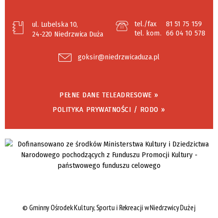
tel./fax
81 51 75 159
ul. Lubelska 10,
tel. kom.
66 04 10 578
24-220 Niedrzwica Duża
goksir@niedrzwicaduza.pl
PEŁNE DANE TELEADRESOWE »
POLITYKA PRYWATNOŚCI / RODO »
©
Gminny Ośrodek Kultury, Sportu i Rekreacji w Niedrzwicy Dużej