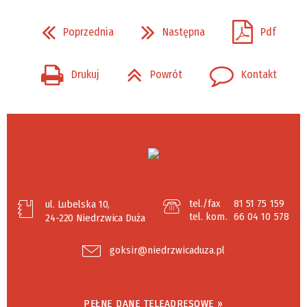
Poprzednia
Następna
Pdf
Drukuj
Powrót
Kontakt
tel./fax
81 51 75 159
ul. Lubelska 10,
tel. kom.
66 04 10 578
24-220 Niedrzwica Duża
goksir@niedrzwicaduza.pl
PEŁNE DANE TELEADRESOWE »