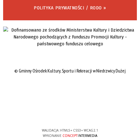
POLITYKA PRYWATNOŚCI / RODO »
©
Gminny Ośrodek Kultury, Sportu i Rekreacji w Niedrzwicy Dużej
WALIDACJA:
HTML5
+
CSS3
+
WCAG 2.1
WYKONANIE
CONCEPT
INTERMEDIA