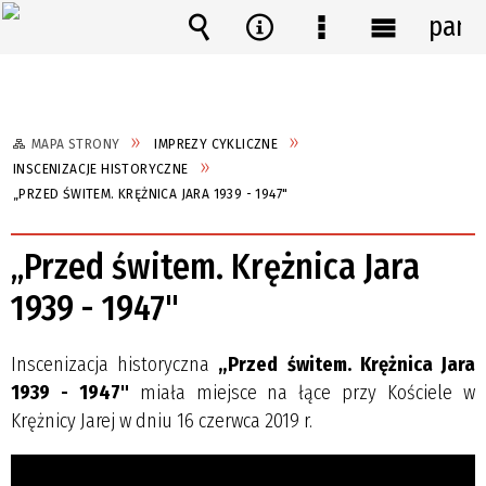
pane
Wyszukiwarka
Narzędzia
Menu
Menu
szczegółowe
główne
MAPA STRONY
IMPREZY CYKLICZNE
INSCENIZACJE HISTORYCZNE
„PRZED ŚWITEM. KRĘŻNICA JARA 1939 - 1947"
„Przed świtem. Krężnica Jara
1939 - 1947"
Inscenizacja historyczna
„Przed świtem. Krężnica Jara
1939 - 1947"
miała miejsce na łące przy Kościele w
Krężnicy Jarej w dniu 16 czerwca 2019 r.