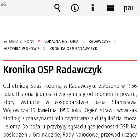
pane
Wyszukiwarka
Narzędzia
Menu
Menu
szczegółowe
główne
MAPA STRONY
LOKALNA HISTORIA
RADAWCZYK
HISTORIA W SŁOWIE
KRONIKA OSP RADAWCZYK
Kronika OSP Radawczyk
Ochotniczą Straż Pożarną w Radawczyku założono w 1956
roku. Historia jednostki zaczyna się od momentu pożaru,
który wybuchł w gospodarstwie pana Stanisława
Wójtowicza 16 kwietnia 1956 roku. Ogień strawił wówczas
stodołę z maszynami rolniczymi wraz z dużą ilością zboża
i słomy. Do pożaru przybyły sąsiadujące jednostki OSP. Na
posiedzeniu Gromadzkiej Rady Narodowej przewodniczący