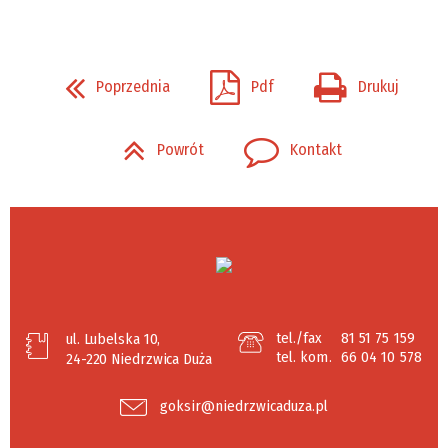
Poprzednia
Pdf
Drukuj
Powrót
Kontakt
tel./fax
81 51 75 159
ul. Lubelska 10,
tel. kom.
66 04 10 578
24-220 Niedrzwica Duża
goksir@niedrzwicaduza.pl