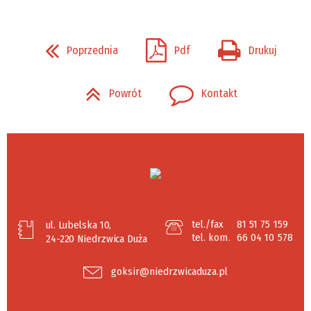
Poprzednia
Pdf
Drukuj
Powrót
Kontakt
tel./fax
81 51 75 159
ul. Lubelska 10,
tel. kom.
66 04 10 578
24-220 Niedrzwica Duża
goksir@niedrzwicaduza.pl