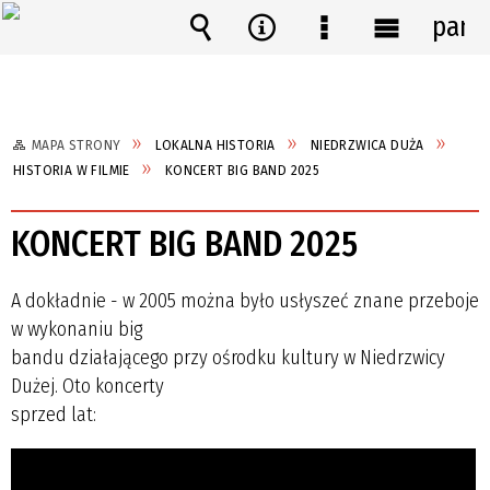
pane
Wyszukiwarka
Narzędzia
Menu
Menu
szczegółowe
główne
MAPA STRONY
LOKALNA HISTORIA
NIEDRZWICA DUŻA
HISTORIA W FILMIE
KONCERT BIG BAND 2025
KONCERT BIG BAND 2025
A dokładnie - w 2005 można było usłyszeć znane przeboje
w wykonaniu big
bandu działającego przy ośrodku kultury w Niedrzwicy
Dużej. Oto koncerty
sprzed lat: