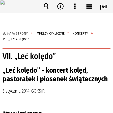
pane
Wyszukiwarka
Narzędzia
Menu
Menu
szczegółowe
główne
MAPA STRONY
IMPREZY CYKLICZNE
KONCERTY
VII. „LEĆ KOLĘDO”
VII. „Leć kolędo”
„Leć kolędo” - koncert kolęd,
pastorałek i piosenek świątecznych
5 stycznia 2014, GOKSiR