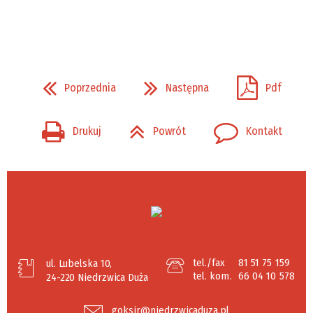
Poprzednia
Następna
Pdf
Drukuj
Powrót
Kontakt
tel./fax
81 51 75 159
ul. Lubelska 10,
tel. kom.
66 04 10 578
24-220 Niedrzwica Duża
goksir@niedrzwicaduza.pl