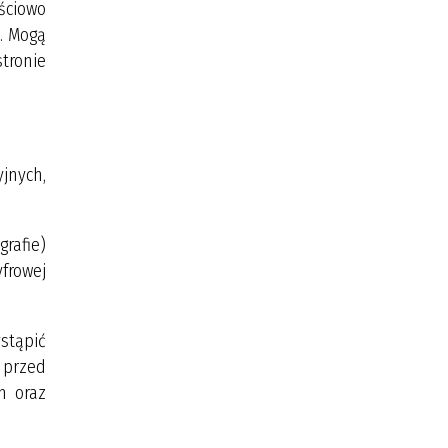
ściowo
. Mogą
tronie
jnych,
grafie)
frowej
stąpić
 przed
h oraz