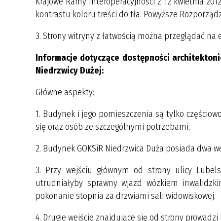
Krajowe Ramy Interoperacyjności z 12 kwietnia 20
kontrastu koloru treści do tła. Powyższe Rozporządz
3. Strony witryny z łatwością można przeglądać na 
Informacje dotyczące dostępności architektoni
Niedrzwicy Dużej:
Główne aspekty:
1. Budynek i jego pomieszczenia są tylko częścio
się oraz osób ze szczególnymi potrzebami;
2. Budynek GOKSiR Niedrzwica Duża posiada dwa we
3. Przy wejściu głównym od strony ulicy Lube
utrudniałyby sprawny wjazd wózkiem inwalidzk
pokonanie stopnia za drzwiami sali widowiskowej.
4. Drugie wejście znajdujące się od strony prowadzi