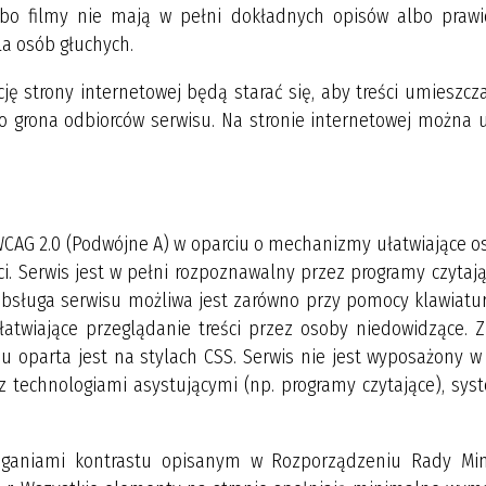
albo filmy nie mają w pełni dokładnych opisów albo prawi
la osób głuchych.
ję strony internetowej będą starać się, aby treści umieszcz
go grona odbiorców serwisu. Na stronie internetowej można 
 WCAG 2.0 (Podwójne A) w oparciu o mechanizmy ułatwiające 
. Serwis jest w pełni rozpoznawalny przez programy czytają
sługa serwisu możliwa jest zarówno przy pomocy klawiatury
atwiające przeglądanie treści przez osoby niedowidzące. 
su oparta jest na stylach CSS. Serwis nie jest wyposażony w
 z technologiami asystującymi (np. programy czytające), sy
maganiami kontrastu opisanym w Rozporządzeniu Rady Min