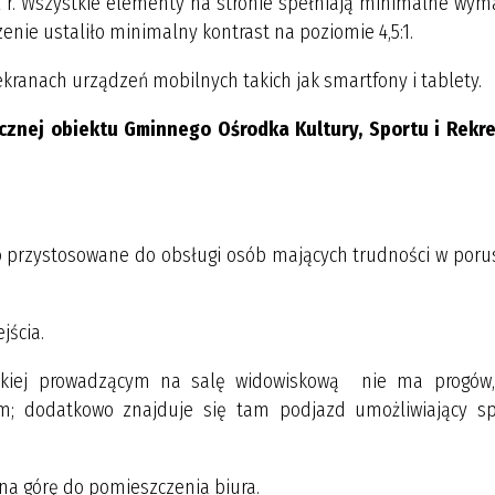
12 r. Wszystkie elementy na stronie spełniają minimalne wym
enie ustaliło minimalny kontrast na poziomie 4,5:1.
ekranach urządzeń mobilnych takich jak smartfony i tablety.
cznej obiektu Gminnego Ośrodka Kultury, Sportu i Rekre
wo przystosowane do obsługi osób mających trudności w poru
jścia.
lskiej prowadzącym na salę widowiskową nie ma progów,
im; dodatkowo znajduje się tam podjazd umożliwiający s
 na górę do pomieszczenia biura.