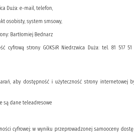
ca Duża: e-mail, telefon,
akt osobisty, system smsowy,
rony: Bartłomiej Bednarz
ć cyfrową strony GOKSiR Niedrzwica Duża: tel. 81 517 51 
tarań, aby dostępność i użyteczność strony internetowej b
rte są dane teleadresowe
ności cyfrowej: w wyniku przeprowadzonej samooceny dostę