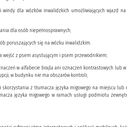
windy dla wózków inwalidzkich umożliwiających wjazd na 
wania dla osób niepełnosprawnych;
ób poruszających się na wózku inwalidzkim.
na wejść z psem asystującym i psem przewodnikiem;
znaczeń w alfabecie brajla ani oznaczeń kontrastowych lub w
cji, w budynku nie ma obszarów kontroli;
i skorzystania z tłumacza języka migowego na miejscu lub o
łumacza języka migowego w ramach usługi podmiotu zewnęt