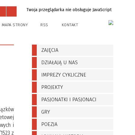
Twoja przeglądarka nie obsługuje JavaScript
Projekty
Kontakt
MAPA STRONY
RSS
KONTAKT
ZAJĘCIA
DZIAŁAJĄ U NAS
IMPREZY CYKLICZNE
PROJEKTY
PASJONATKI I PASJONACI
iązków
GRY
etowej
POEZJA
owych i
/1523 z