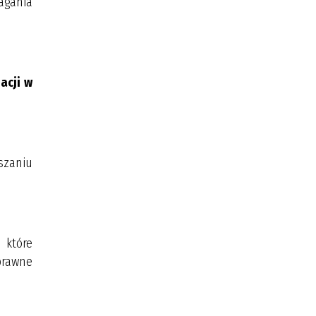
agania
acji w
szaniu
 które
prawne