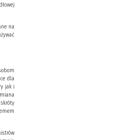
dłowej
ane na
używać
osobom
ce dla
 jak i
Zmiana
 skróty
stemem
istrów