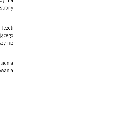
ażdy ma
strony
 Jeżeli
jącego
szy niż
sienia
owania