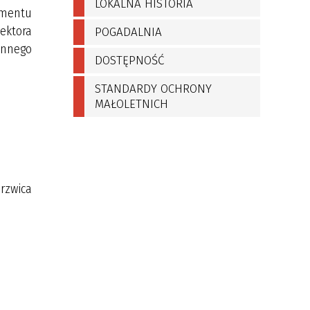
LOKALNA HISTORIA
amentu
sektora
POGADALNIA
innego
DOSTĘPNOŚĆ
STANDARDY OCHRONY
MAŁOLETNICH
drzwica