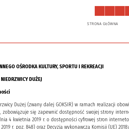
Działają u nas
Zajęcia
STRONA GŁÓWNA
NNEGO OŚRODKA KULTURY, SPORTU I REKREACJI
NIEDRZWICY DUŻEJ
ści
drzwicy Dużej (zwany dalej GOKSIR) w ramach realizacji obow
 zobowiązuje się zapewnić dostępność swojej strony intern
ia 4 kwietnia 2019 r. o dostępności cyfrowej stron internet
2019 r. poz. 848) oraz Decyzją wykonawczą Komisji (UE) 2018