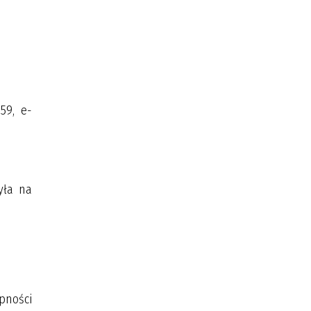
59, e-
yła na
pności