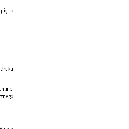
piętro
 druku
nline.
rznego