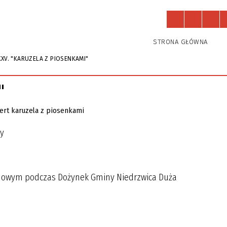
Działają u nas
Zajęcia
STRONA GŁÓWNA
XXV. "KARUZELA Z PIOSENKAMI"
"
wy
radowym podczas Dożynek Gminy Niedrzwica Duża