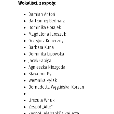
Wokaliści, zespoły:
Damian Antoń
Bartłomiej Bednarz
Dominika Gorajek
Magdalena Jaroszuk
Grzegorz Koneczny
Barbara Kuna
Dominika Lipowska
Jacek Łabiga
Agnieszka Niezgoda
Sławomir Pyc
Weronika Pylak
Bernadetta Węglińska-Korzan
Urszula Wnuk
Zespół „Alte”
Zespół „Alebabki”z Załucza