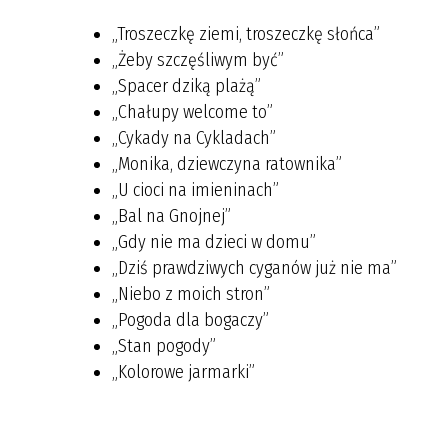
„Troszeczkę ziemi, troszeczkę słońca”
„Żeby szczęśliwym być”
„Spacer dziką plażą”
„Chałupy welcome to”
„Cykady na Cykladach”
„Monika, dziewczyna ratownika”
„U cioci na imieninach”
„Bal na Gnojnej”
„Gdy nie ma dzieci w domu”
„Dziś prawdziwych cyganów już nie ma”
„Niebo z moich stron”
„Pogoda dla bogaczy”
„Stan pogody”
„Kolorowe jarmarki”