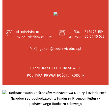
tel./fax
81 51 75 159
ul. Lubelska 10,
tel. kom.
66 04 10 578
24-220 Niedrzwica Duża
goksir@niedrzwicaduza.pl
PEŁNE DANE TELEADRESOWE »
POLITYKA PRYWATNOŚCI / RODO »