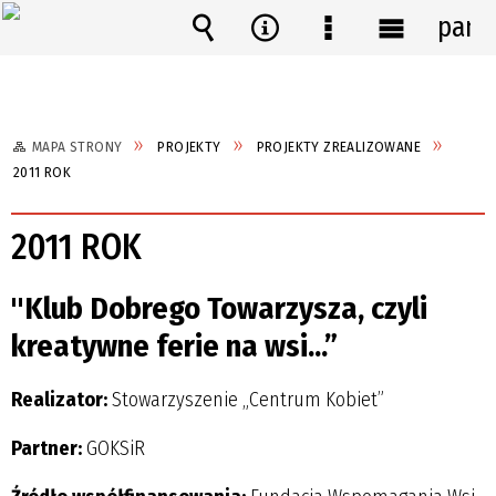
pane
Wyszukiwarka
Narzędzia
Menu
Menu
szczegółowe
główne
MAPA STRONY
PROJEKTY
PROJEKTY ZREALIZOWANE
2011 ROK
2011 ROK
"Klub Dobrego Towarzysza, czyli
kreatywne ferie na wsi...”
Realizator:
Stowarzyszenie „Centrum Kobiet”
Partner:
GOKSiR