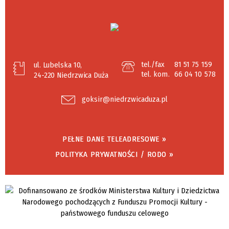
tel./fax
81 51 75 159
ul. Lubelska 10,
tel. kom.
66 04 10 578
24-220 Niedrzwica Duża
goksir@niedrzwicaduza.pl
PEŁNE DANE TELEADRESOWE »
POLITYKA PRYWATNOŚCI / RODO »