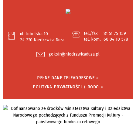
tel./fax
81 51 75 159
ul. Lubelska 10,
tel. kom.
66 04 10 578
24-220 Niedrzwica Duża
goksir@niedrzwicaduza.pl
PEŁNE DANE TELEADRESOWE »
POLITYKA PRYWATNOŚCI / RODO »