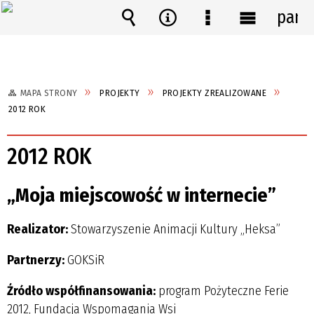
pane
Wyszukiwarka
Narzędzia
Menu
Menu
szczegółowe
główne
MAPA STRONY
PROJEKTY
PROJEKTY ZREALIZOWANE
2012 ROK
2012 ROK
„Moja miejscowość w internecie”
Realizator:
Stowarzyszenie Animacji Kultury „Heksa”
Partnerzy:
GOKSiR
Źródło współfinansowania:
program Pożyteczne Ferie
2012, Fundacja Wspomagania Wsi