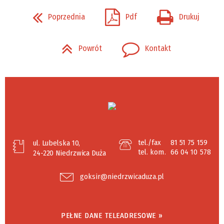
Poprzednia
Pdf
Drukuj
Powrót
Kontakt
tel./fax
81 51 75 159
ul. Lubelska 10,
tel. kom.
66 04 10 578
24-220 Niedrzwica Duża
goksir@niedrzwicaduza.pl
PEŁNE DANE TELEADRESOWE »