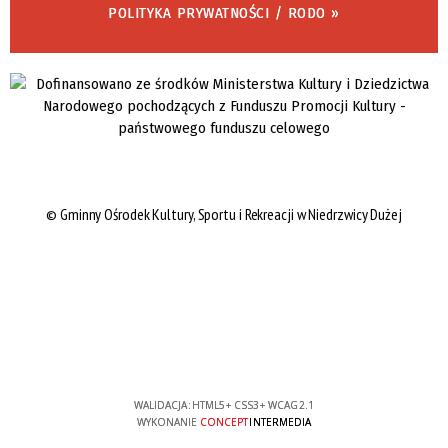
POLITYKA PRYWATNOŚCI / RODO »
©
Gminny Ośrodek Kultury, Sportu i Rekreacji w Niedrzwicy Dużej
WALIDACJA:
HTML5
+
CSS3
+
WCAG 2.1
WYKONANIE
CONCEPT
INTERMEDIA