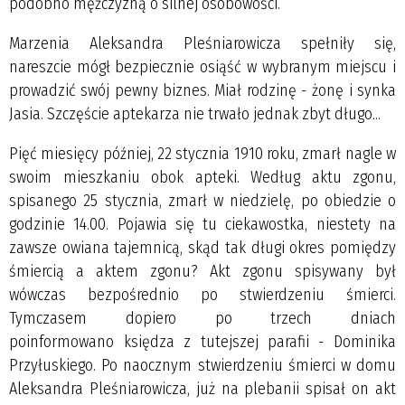
podobno mężczyzną o silnej osobowości.
Marzenia Aleksandra Pleśniarowicza spełniły się,
nareszcie mógł bezpiecznie osiąść w wybranym miejscu i
prowadzić swój pewny biznes. Miał rodzinę - żonę i synka
Jasia. Szczęście aptekarza nie trwało jednak zbyt długo...
Pięć miesięcy później, 22 stycznia 1910 roku, zmarł nagle w
swoim mieszkaniu obok apteki. Według aktu zgonu,
spisanego 25 stycznia, zmarł w niedzielę, po obiedzie o
godzinie 14.00. Pojawia się tu ciekawostka, niestety na
zawsze owiana tajemnicą, skąd tak długi okres pomiędzy
śmiercią a aktem zgonu? Akt zgonu spisywany był
wówczas bezpośrednio po stwierdzeniu śmierci.
Tymczasem dopiero po trzech dniach
poinformowano księdza z tutejszej parafii - Dominika
Przyłuskiego. Po naocznym stwierdzeniu śmierci w domu
Aleksandra Pleśniarowicza, już na plebanii spisał on akt