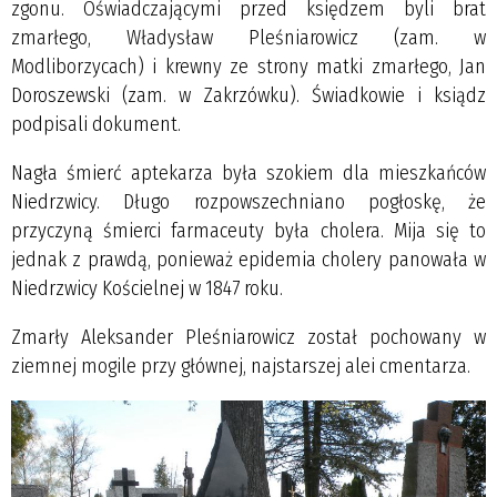
zgonu. Oświadczającymi przed księdzem byli brat
zmarłego, Władysław Pleśniarowicz (zam. w
Modliborzycach) i krewny ze strony matki zmarłego, Jan
Doroszewski (zam. w Zakrzówku). Świadkowie i ksiądz
podpisali dokument.
Nagła śmierć aptekarza była szokiem dla mieszkańców
Niedrzwicy. Długo rozpowszechniano pogłoskę, że
przyczyną śmierci farmaceuty była cholera. Mija się to
jednak z prawdą, ponieważ epidemia cholery panowała w
Niedrzwicy Kościelnej w 1847 roku.
Zmarły Aleksander Pleśniarowicz został pochowany w
ziemnej mogile przy głównej, najstarszej alei cmentarza.