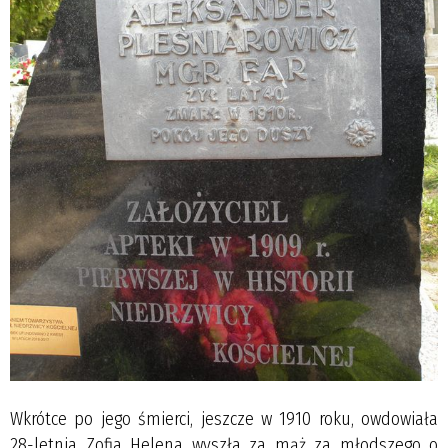
Wkrótce po jego śmierci, jeszcze w 1910 roku, owdowiała
28-letnia Zofia Helena wyszła za mąż za młodszego o