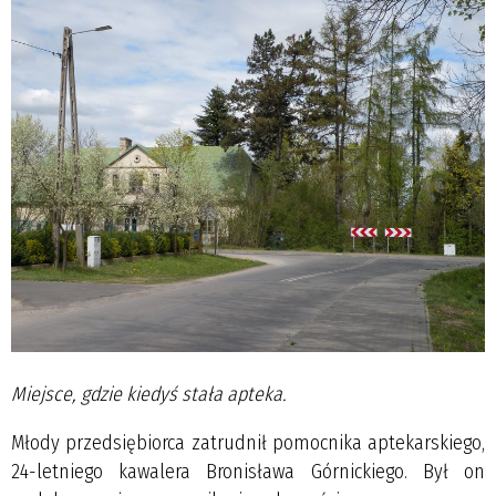
Miejsce, gdzie kiedyś stała apteka.
Młody przedsiębiorca zatrudnił pomocnika aptekarskiego,
24-letniego kawalera Bronisława Górnickiego. Był on