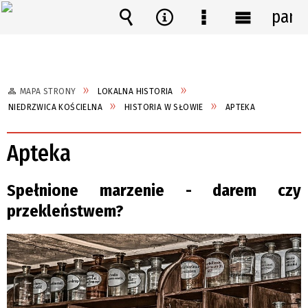
pane
Wyszukiwarka
Narzędzia
Menu
Menu
szczegółowe
główne
MAPA STRONY
LOKALNA HISTORIA
NIEDRZWICA KOŚCIELNA
HISTORIA W SŁOWIE
APTEKA
Apteka
Spełnione marzenie - darem czy
przekleństwem?