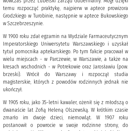
wówczas przez Lubelski Zarząd Gubernialny. Mógł dzięki
temu rozpocząć praktykę, najpierw w aptece prowizora
Grodzkiego w Turobinie, następnie w aptece Bukowskiego
w Szczebrzeszynie.
W 1900 roku zdał egzamin na Wydziale Farmaceutycznym
Imperatorskiego Uniwersytetu Warszawskiego i uzyskał
tytuł pomocnika aptekarskiego. Po tym fakcie pracował w
wielu miejscach - w Parczewie, w Warszawie, a także na
kresach wschodnich - w Potrekowie oraz Jarosławiu (pow.
brzeski). Wrócił do Warszawy i rozpoczął studia
magisterskie, których z powodów rodzinnych jednak nie
ukończył.
W 1905 roku, jako 35-letni kawaler, ożenił się z młodszą o
dwanaście lat Zofią Heleną Olszewską. W krótkim czasie
zmarło im dwoje dzieci, niemowląt. W 1907 roku
postanowił o powrocie w swoje rodzinne strony, do