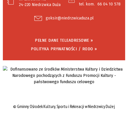
tel. kom.
66 04 10 578
24-220 Niedrzwica Duża
goksir@niedrzwicaduza.pl
PEŁNE DANE TELEADRESOWE »
POLITYKA PRYWATNOŚCI / RODO »
©
Gminny Ośrodek Kultury, Sportu i Rekreacji w Niedrzwicy Dużej