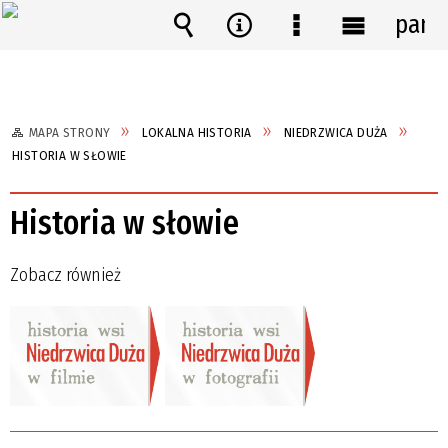
pane
Wyszukiwarka
Narzędzia
Menu
Menu
szczegółowe
główne
MAPA STRONY
LOKALNA HISTORIA
NIEDRZWICA DUŻA
HISTORIA W SŁOWIE
Historia w słowie
Zobacz również