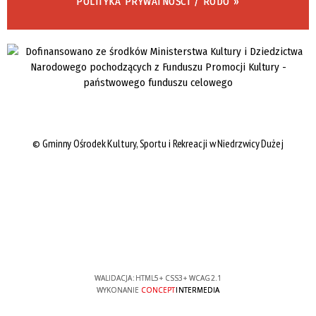
POLITYKA PRYWATNOŚCI / RODO »
©
Gminny Ośrodek Kultury, Sportu i Rekreacji w Niedrzwicy Dużej
WALIDACJA:
HTML5
+
CSS3
+
WCAG 2.1
WYKONANIE
CONCEPT
INTERMEDIA