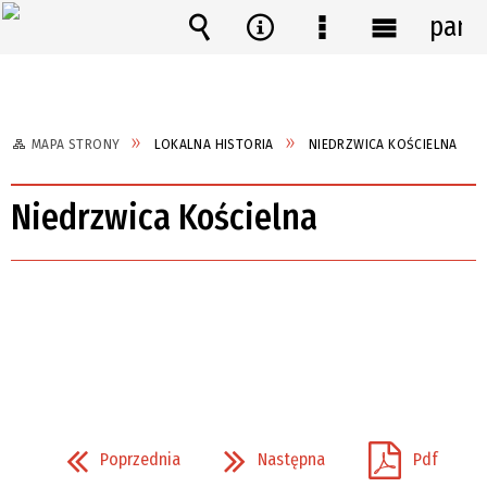
pane
Wyszukiwarka
Narzędzia
Menu
Menu
szczegółowe
główne
MAPA STRONY
LOKALNA HISTORIA
NIEDRZWICA KOŚCIELNA
Niedrzwica Kościelna
Poprzednia
Następna
Pdf