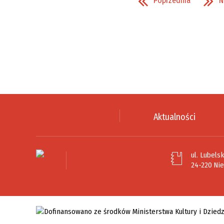
Poprzednia
N
Aktualności
ul. Lubelsk
24-220 Ni