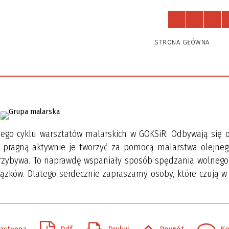
Działają u nas
Zajęcia
STRONA GŁÓWNA
iego cyklu warsztatów malarskich w GOKSiR. Odbywają się 
zy pragną aktywnie je tworzyć za pomocą malarstwa olejnego
 przybywa. To naprawdę wspaniały sposób spędzania wolnego
ązków. Dlatego serdecznie zapraszamy osoby, które czują w