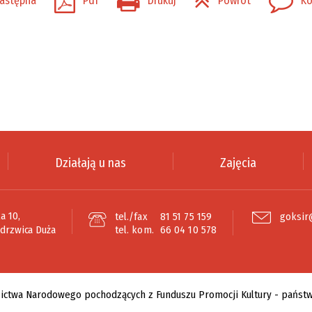
astępna
Pdf
Drukuj
Powrót
Ko
Działają u nas
Zajęcia
a 10,
tel./fax
81 51 75 159
goksir
edrzwica Duża
tel. kom.
66 04 10 578