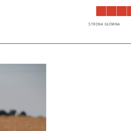
Działają u nas
Zajęcia
STRONA GŁÓWNA