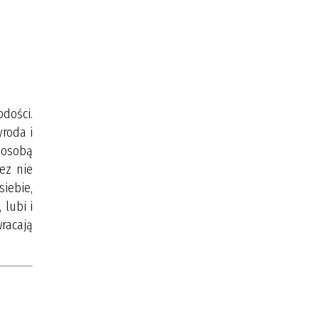
dości.
yroda i
t osobą
ez nie
iebie,
 lubi i
wracają