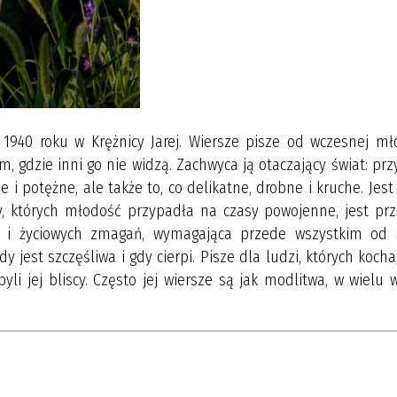
 1940 roku w Krężnicy Jarej. Wiersze pisze od wczesnej mło
, gdzie inni go nie widzą. Zachwyca ją otaczający świat: prz
kie i potężne, ale także to, co delikatne, drobne i kruche. Jes
cy, których młodość przypadła na czasy powojenne, jest prz
cy i życiowych zmagań, wymagająca przede wszystkim od s
y jest szczęśliwa i gdy cierpi. Pisze dla ludzi, których kocha,
byli jej bliscy. Często jej wiersze są jak modlitwa, w wielu 