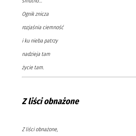
smutno...
Ognik znicza
rozjaśnia ciemność
i ku nieba patrzy
nadzieja tam
życie tam.
Z liści obnażone
Z liści obnażone,