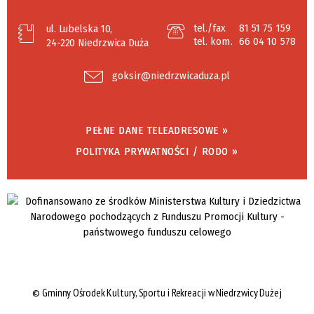
tel./fax
81 51 75 159
ul. Lubelska 10,
tel. kom.
66 04 10 578
24-220 Niedrzwica Duża
goksir@niedrzwicaduza.pl
PEŁNE DANE TELEADRESOWE »
POLITYKA PRYWATNOŚCI / RODO »
©
Gminny Ośrodek Kultury, Sportu i Rekreacji w Niedrzwicy Dużej