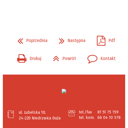
Poprzednia
Następna
Pdf
Drukuj
Powrót
Kontakt
tel./fax
81 51 75 159
ul. Lubelska 10,
tel. kom.
66 04 10 578
24-220 Niedrzwica Duża