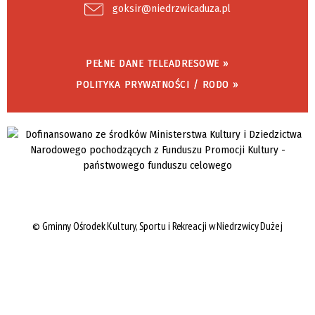
goksir@niedrzwicaduza.pl
PEŁNE DANE TELEADRESOWE »
POLITYKA PRYWATNOŚCI / RODO »
©
Gminny Ośrodek Kultury, Sportu i Rekreacji w Niedrzwicy Dużej