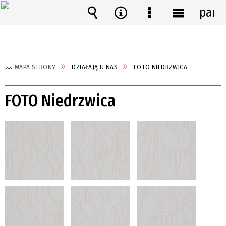
pane
Wyszukiwarka
Narzędzia
Menu
Menu
szczegółowe
główne
MAPA STRONY
DZIAŁAJĄ U NAS
FOTO NIEDRZWICA
FOTO Niedrzwica