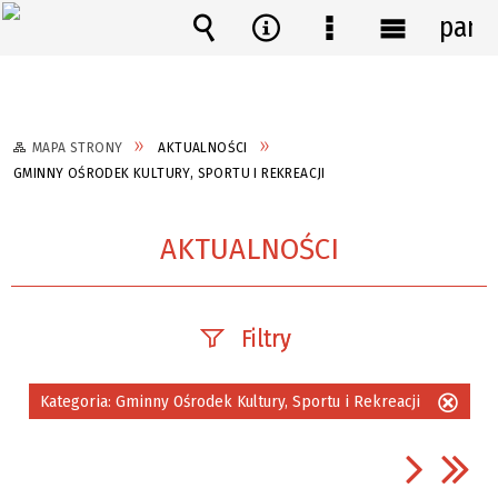
pane
Wyszukiwarka
Narzędzia
Menu
Menu
szczegółowe
główne
MAPA STRONY
AKTUALNOŚCI
GMINNY OŚRODEK KULTURY, SPORTU I REKREACJI
AKTUALNOŚCI
Filtry
Szukana fraza
Kategoria:
Gminny Ośrodek Kultury, Sportu i Rekreacji
Usuń
ten
filtr
Data publikacji