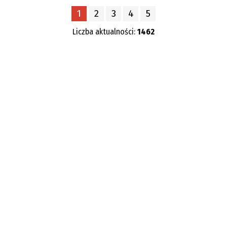
1
2
3
4
5
—
Liczba aktualności:
1462
Kategoria