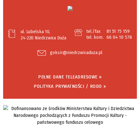
tel./fax
81 51 75 159
ul. Lubelska 10,
tel. kom.
66 04 10 578
24-220 Niedrzwica Duża
goksir@niedrzwicaduza.pl
PEŁNE DANE TELEADRESOWE »
POLITYKA PRYWATNOŚCI / RODO »