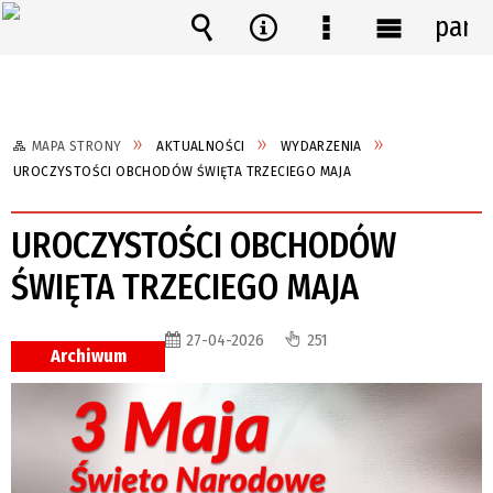
pane
Wyszukiwarka
Narzędzia
Menu
Menu
szczegółowe
główne
MAPA STRONY
AKTUALNOŚCI
WYDARZENIA
UROCZYSTOŚCI OBCHODÓW ŚWIĘTA TRZECIEGO MAJA
UROCZYSTOŚCI OBCHODÓW
ŚWIĘTA TRZECIEGO MAJA
27-04-2026
251
Archiwum