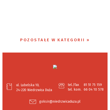
POZOSTAŁE W KATEGORII
tel./fax
81 51 75 159
ul. Lubelska 10,
tel. kom.
66 04 10 578
24-220 Niedrzwica Duża
goksir@niedrzwicaduza.pl