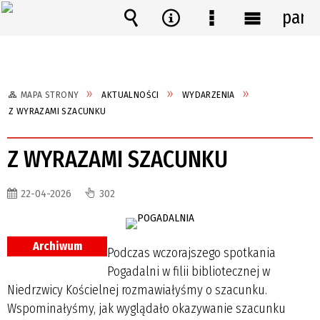
pane
Wyszukiwarka
Narzędzia
Menu
Menu
szczegółowe
główne
MAPA STRONY
AKTUALNOŚCI
WYDARZENIA
Z WYRAZAMI SZACUNKU
Z WYRAZAMI SZACUNKU
22-04-2026
302
Archiwum
Podczas wczorajszego spotkania
Pogadalni w filii bibliotecznej w
Niedrzwicy Kościelnej rozmawiałyśmy o szacunku.
Wspominałyśmy, jak wyglądało okazywanie szacunku