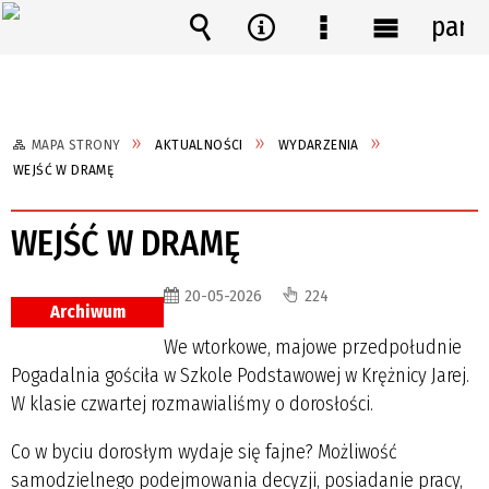
pane
Wyszukiwarka
Narzędzia
Menu
Menu
szczegółowe
główne
MAPA STRONY
AKTUALNOŚCI
WYDARZENIA
WEJŚĆ W DRAMĘ
WEJŚĆ W DRAMĘ
20-05-2026
224
Archiwum
We wtorkowe, majowe przedpołudnie
Pogadalnia gościła w Szkole Podstawowej w Krężnicy Jarej.
W klasie czwartej rozmawialiśmy o dorosłości.
Co w byciu dorosłym wydaje się fajne? Możliwość
samodzielnego podejmowania decyzji, posiadanie pracy,