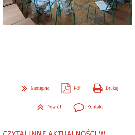
Następna
Pdf
Drukuj
Powrót
Kontakt
CZYTAJ INNE AKTUALNOŚCI W