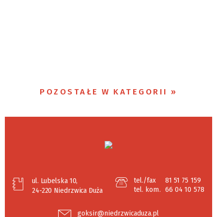
POZOSTAŁE W KATEGORII
tel./fax
81 51 75 159
ul. Lubelska 10,
tel. kom.
66 04 10 578
24-220 Niedrzwica Duża
goksir@niedrzwicaduza.pl