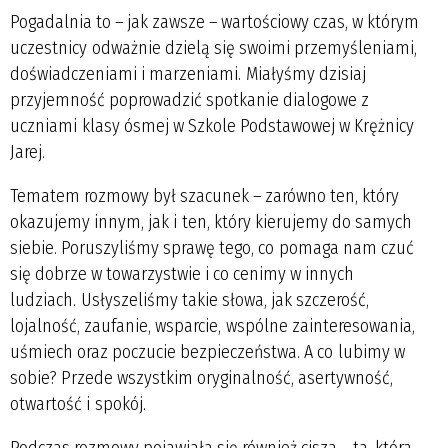
Pogadalnia to – jak zawsze – wartościowy czas, w którym
uczestnicy
odważnie dzielą się swoimi przemyśleniami,
doświadczeniami i marzeniami.
Miałyśmy dzisiaj
przyjemność poprowadzić spotkanie dialogowe z
uczniami
klasy ósmej w Szkole Podstawowej w Krężnicy
Jarej.
Tematem rozmowy był szacunek – zarówno ten, który
okazujemy innym, jak i
ten, który kierujemy do samych
siebie. Poruszyliśmy sprawę tego, co
pomaga nam czuć
się dobrze w towarzystwie i co cenimy w innych
ludziach.
Usłyszeliśmy takie słowa, jak szczerość,
lojalność, zaufanie, wsparcie,
wspólne zainteresowania,
uśmiech oraz poczucie bezpieczeństwa. A co
lubimy w
sobie? Przede wszystkim oryginalność, asertywność,
otwartość i
spokój.
Podczas rozmowy pojawiała się również cisza – ta, która