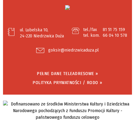
tel./fax
81 51 75 159
ul. Lubelska 10,
tel. kom.
66 04 10 578
24-220 Niedrzwica Duża
goksir@niedrzwicaduza.pl
PEŁNE DANE TELEADRESOWE »
POLITYKA PRYWATNOŚCI / RODO »