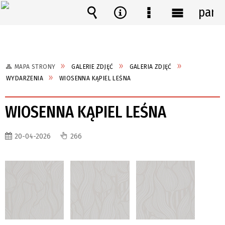
pane
Wyszukiwarka
Narzędzia
Menu
Menu
szczegółowe
główne
MAPA STRONY
GALERIE ZDJĘĆ
GALERIA ZDJĘĆ
WYDARZENIA
WIOSENNA KĄPIEL LEŚNA
WIOSENNA KĄPIEL LEŚNA
20-04-2026
266