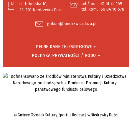
tel./fax
81 51 75 159
ul. Lubelska 10,
tel. kom.
66 04 10 578
24-220 Niedrzwica Duża
goksir@niedrzwicaduza.pl
PEŁNE DANE TELEADRESOWE »
POLITYKA PRYWATNOŚCI / RODO »
©
Gminny Ośrodek Kultury, Sportu i Rekreacji w Niedrzwicy Dużej