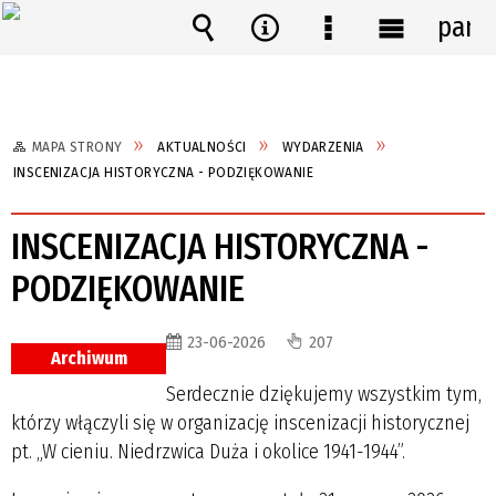
pane
Wyszukiwarka
Narzędzia
Menu
Menu
szczegółowe
główne
MAPA STRONY
AKTUALNOŚCI
WYDARZENIA
INSCENIZACJA HISTORYCZNA - PODZIĘKOWANIE
INSCENIZACJA HISTORYCZNA -
PODZIĘKOWANIE
23-06-2026
207
Archiwum
Serdecznie dziękujemy wszystkim tym,
którzy włączyli się w organizację inscenizacji historycznej
pt. „W cieniu. Niedrzwica Duża i okolice 1941-1944”.