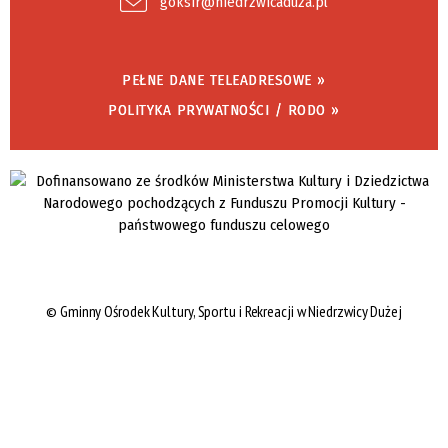
goksir@niedrzwicaduza.pl
PEŁNE DANE TELEADRESOWE »
POLITYKA PRYWATNOŚCI / RODO »
©
Gminny Ośrodek Kultury, Sportu i Rekreacji w Niedrzwicy Dużej