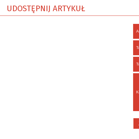
UDOSTĘPNIJ ARTYKUŁ
A
T
T
K