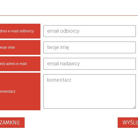
dres e-mail odbiorcy
woje imie
wój adres e-mail
omentarz